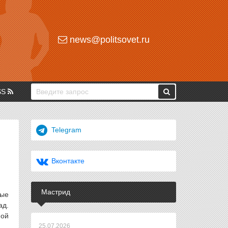
news@politsovet.ru
SS
Telegram
Вконтакте
Мастрид
вые
ад.
ной
25.07.2026