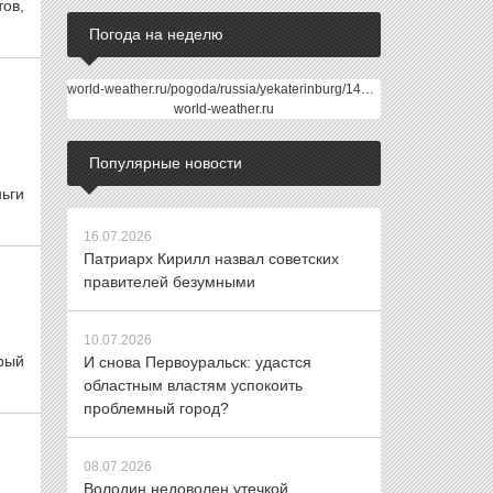
ов,
Погода на неделю
world-weather.ru/pogoda/russia/yekaterinburg/14days/
world-weather.ru
Популярные новости
ьги
16.07.2026
Патриарх Кирилл назвал советских
правителей безумными
10.07.2026
орый
И снова Первоуральск: удастся
областным властям успокоить
проблемный город?
08.07.2026
Володин недоволен утечкой