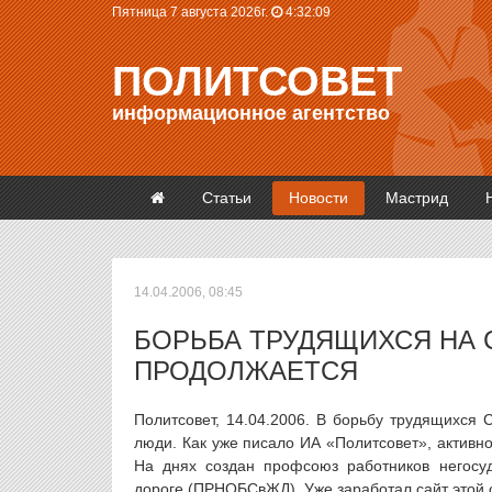
Пятница 7 августа 2026г.
4:32:09
ПОЛИТСОВЕТ
информационное агентство
Статьи
Новости
Мастрид
14.04.2006, 08:45
БОРЬБА ТРУДЯЩИХСЯ НА
ПРОДОЛЖАЕТСЯ
Политсовет, 14.04.2006. В борьбу трудящихся 
люди. Как уже писало ИА «Политсовет», активн
На днях создан профсоюз работников негосуд
дороге (ПРНОБСвЖД). Уже заработал сайт этой 