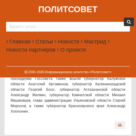
ПОЛИТСОВЕТ
03.04.2006, 09:51
ТЮМЕНСКИЙ ГУБЕРНАТОР ВЛАДИМИР
ЯКУШЕВ СТАЛ ЧЛЕНОМ ПРЕЗИДИУМА
Главная
ГОССОВЕТА
Статьи
Новости
Мастрид
Новости партнеров
О проекте
Политсовет, 03.04.2006. Губернатор Тюменской области
Владимир Якушев вошел в состав президиума Государственного
совета РФ. Распоряжение об этом подписал президент России
Владимир Путин.
2000-
2026
Информационное агентство «Политсовет»
Как сообщает пресс-служба главы государства, в состав
президиума Госсовета также вошли губернатор Калужской
области Анатолий Артамонов, губернатор Калининградской
области Георгий Боос, губернатор Астраханской области
Александр Жилкин, губернатор Камчатской области Михаил
Машковцев, глава администрации Ульяновской области Сергей
Морозов, а также губернатор Красноярского края Александр
Хлопонин.