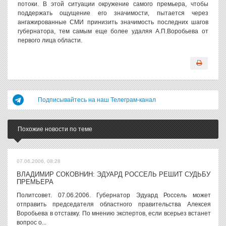
потоки. В этой ситуации окружение самого премьера, чтобы
поддержать ощущение его значимости, пытается через
ангажированные СМИ принизить значимость последних шагов
губернатора, тем самым еще более удаляя А.П.Воробьева от
первого лица области.
Подписывайтесь на наш Телеграм-канал
Похожие новости по теме
07.06.2006, 08:28
ВЛАДИМИР СОКОВНИН: ЭДУАРД РОССЕЛЬ РЕШИТ СУДЬБУ
ПРЕМЬЕРА
Политсовет. 07.06.2006. Губернатор Эдуард Россель может
отправить председателя областного правительства Алексея
Воробьева в отставку. По мнению экспертов, если всерьез встанет
вопрос о...