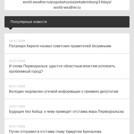
world-weather.ru/pogoda/russia/yekaterinburg/14days/
world-weather.ru
Популярные новости
16.07.2026
Патриарх Кирилл назвал советских правителей безумными
10.07.2026
И снова Первоуральск: удастся областным властям успокоить
проблемный город?
08.07.2026
Володин недоволен утечкой информации о премиях депутатам
23.07.2026
Будущее без Кабца: к чему приведет отставка мэра Первоуральска
29.07.2026
Путин отправил в отставку главу Удмуртии Бречалова