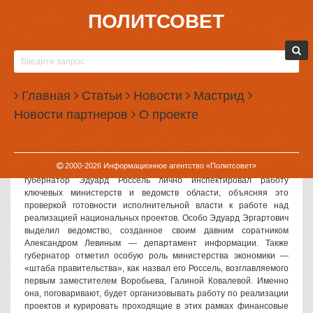
ПОЛИТСОВЕТ
17.02.2006, 12:56
АЛЕКСЕЯ ВОРОБЬЕВА «ОТОДВИГАЮТ» ОТ
РЕАЛЬНОЙ ВЛАСТИ
Главная
Статьи
Новости
Мастрид
Происходившие в течение прошедших двух недель события в
Новости партнеров
О проекте
правительстве области местные элиты восприняли однозначно в
качестве признаков скорого ухода премьера Алексея Воробьева
из областного правительства, а возможно — из области. В то
время, как А.П.Воробьев принимал участие в чисто партийных
2000-
2026
Информационное агентство «Политсовет»
мероприятиях «Единой России» в Московской области,
губернатор Эдуард Россель лично инспектировал работу
ключевых министерств и ведомств области, объясняя это
проверкой готовности исполнительной власти к работе над
реализацией национальных проектов. Особо Эдуард Эргартович
выделил ведомство, созданное своим давним соратником
Александром Левиным — департамент информации. Также
губернатор отметил особую роль министерства экономики —
«штаба правительства», как назвал его Россель, возглавляемого
первым заместителем Воробьева, Галиной Ковалевой. Именно
она, поговаривают, будет организовывать работу по реализации
проектов и курировать проходящие в этих рамках финансовые