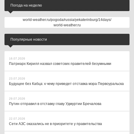
Погода на неделю
world-weather.ru/pogoda/russia/yekaterinburg/14days/
world-weather.ru
Популярные новости
16.07.2026
Патриарх Кирилл назвал советских правителей безумными
23.07.2026
Будущее без Кабца: к чему приведет отставка мэра Первоуральска
29.07.2026
Путин отправил в отставку главу Удмуртии Бречалова
22.07.2026
Сети АЗС оказались не в приоритете у правительства