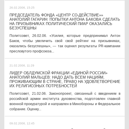
26.02.2006, 15:25
ПРЕДСЕДАТЕЛЬ ФОНДА «ЦЕНТР СО-ДЕЙСТВИЕ»»
АНАТОЛИЙ ГАГАРИН: ПОПЫТКИ АНТОНА БАКОВА СДЕЛАТЬ
НА ПРИЗЫВНИКАХ ПОЛИТИЧЕСКИЙ ПИАР ОКАЗАЛИСЬ
БЕЗУСПЕШНЫ
Политсовет, 26.02.06. «Усилия, которые предпринимал Антон
Баков, чтобы увеличить свой свой рейтинг на призывниках,
оказались безуспешны», — так оценил результаты PR-кампании
пресловутого профсоюза...
21.02.2006, 11:29
ЛИДЕР ОБЛДУМСКОЙ ФРАКЦИИ «ЕДИНОЙ РОССИИ»
АНАТОЛИЙ МАЛЬЦЕВ: НАДО ДАТЬ ВСЕМ НАЦИЯМ,
ПРОЖИВАЮЩИМ В СТРАНЕ, ПРАВО НА УДОВЛЕТВОРЕНИЕ
ИХ РЕЛИГИОЗНЫХ ПОТРЕБНОСТЕЙ
Политсовет, 21.02.06. Законопроект, связанный с введением в
российской армии института духовенства, подготовлен главной
военной прокуратурой и направлен в Минобороны и Федеральное
собрание. Оценку...
09.02.2006, 12:45