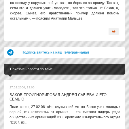
на поводу у нарушителей устава, он боролся за правду. Так вот,
если кто и должен учить молодежь, так это только не Баков, а,
скорее, Сычев, его нравственный пример должен помочь
остальным», — пояснил Анатолий Мальцев.
Подписывайтесь на наш Телеграм-канал
Похожие новости по теме
27.02.2006, 13:00
БАКОВ ПРОИГНОРИРОВАЛ АНДРЕЯ СЫЧЕВА И ЕГО
СЕМЬЮ
Политсовет, 27.02.06. «Не служивший Антон Баков учит молодых
парней, как «откосить» от армии», — так считают лидеры ряда
общественных организаций из Серовского избирательного округа
№167, из...