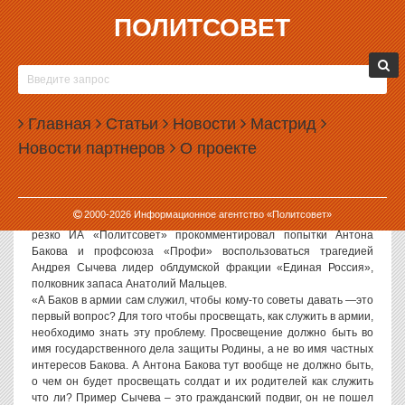
ПОЛИТСОВЕТ
16.02.2006, 15:15
ЛИДЕР ОБЛДУМСКОЙ ФРАКЦИИ «ЕДИНАЯ
РОССИЯ» АНАТОЛИЙ МАЛЬЦЕВ: ЕСЛИ КТО И
Главная
ДОЛЖЕН УЧИТЬ МОЛОДЕЖЬ, ТО ТОЛЬКО НЕ
Статьи
Новости
Мастрид
АНТОН БАКОВ
Новости партнеров
О проекте
Политсовет, 16.02.06. Как сообщало ранее ИА «Политсовет»,
депутат Антон Баков пытается поднять свой падающий рейтинг
на любом информационном поводе. Не стало исключением и
2000-
2026
Информационное агентство «Политсовет»
«дело о дедовщине» в Челябинском военном училище. Очень
резко ИА «Политсовет» прокомментировал попытки Антона
Бакова и профсоюза «Профи» воспользоваться трагедией
Андрея Сычева лидер облдумской фракции «Единая Россия»,
полковник запаса Анатолий Мальцев.
«А Баков в армии сам служил, чтобы кому-то советы давать —это
первый вопрос? Для того чтобы просвещать, как служить в армии,
необходимо знать эту проблему. Просвещение должно быть во
имя государственного дела защиты Родины, а не во имя частных
интересов Бакова. А Антона Бакова тут вообще не должно быть,
о чем он будет просвещать солдат и их родителей как служить
что ли? Пример Сычева – это гражданский подвиг, он не пошел