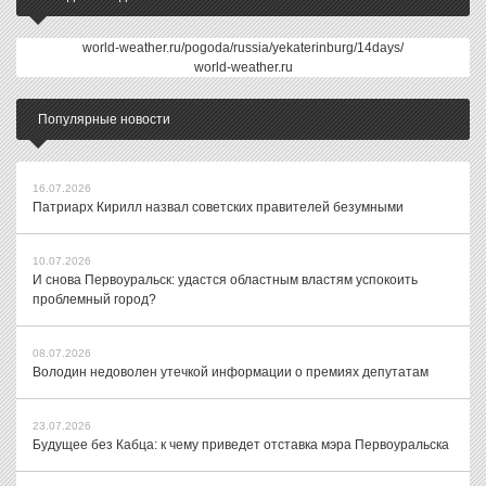
world-weather.ru/pogoda/russia/yekaterinburg/14days/
world-weather.ru
Популярные новости
16.07.2026
Патриарх Кирилл назвал советских правителей безумными
10.07.2026
И снова Первоуральск: удастся областным властям успокоить
проблемный город?
08.07.2026
Володин недоволен утечкой информации о премиях депутатам
23.07.2026
Будущее без Кабца: к чему приведет отставка мэра Первоуральска