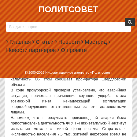
ПОЛИТСОВЕТ
07.02.2006, 12:08
ПРОКУРАТУРА ЗАВЕЛА ДЕЛО ПО ФАКТУ
ОТКЛЮЧЕНИЯ ЭЛЕКТРОЭНЕРГИИ В ПОСЕЛКЕ
Главная
СТАРАТЕЛЬ ПОД НИЖНИМ ТАГИЛОМ
Статьи
Новости
Мастрид
Новости партнеров
О проекте
Политсовет, 07.02.2006.Прокурором Ленинского района г.
Нижнего Тагила по результатам доследственной проверки факта
аварии, произошедшей 4 февраля на главной понизительной
подстанции (ГПП) пос. Старатель, возбуждено уголовное дело по
2000-
2026
Информационное агентство «Политсовет»
ч.1 ст. 293 УК РФ, предусматривающей ответственность за
халатность. Об этом сообщает прокуратура Свердловской
области.
В ходе прокурорской проверки установлено, что аварийная
ситуация, повлекшая причинение крупного ущерба, стала
возможной из-за ненадлежащей эксплуатации
энергооборудования ответственными за это должностными
лицами.
Напомним, что в результате произошедшей аварии была
приостановлена деятельность ФГУП «Нижнетагильский институт
испытания металлов», жилой фонд поселка Старатель с
численностью населения 7,5 тыс. жителей некоторое время не