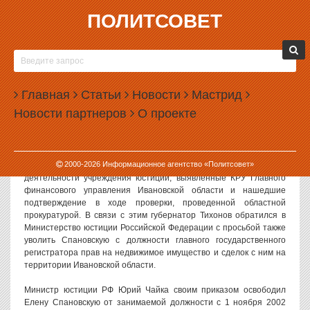
ПОЛИТСОВЕТ
13.11.2002, 09:45
ГУБЕРНАТОР УВОЛИЛ КАЗНОКРАДКУ
Как сообщили в пресс–центре администрации области,
Главная
Статьи
Новости
Мастрид
Владимир Тихонов издал распоряжение об увольнении Елены
Новости партнеров
О проекте
Спановской с должности начальника учреждения юстиции по
государственной регистрации прав на недвижимое имущество и
сделок с ним на территории Ивановской области.
2000-
2026
Информационное агентство «Политсовет»
Основанием для увольнения явились грубые нарушения в
деятельности учреждения юстиции, выявленные КРУ Главного
финансового управления Ивановской области и нашедшие
подтверждение в ходе проверки, проведенной областной
прокуратурой. В связи с этим губернатор Тихонов обратился в
Министерство юстиции Российской Федерации с просьбой также
уволить Спановскую с должности главного государственного
регистратора прав на недвижимое имущество и сделок с ним на
территории Ивановской области.
Министр юстиции РФ Юрий Чайка своим приказом освободил
Елену Спановскую от занимаемой должности с 1 ноября 2002