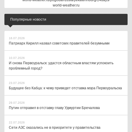
world-weather.ru/pogoda/russia/yekaterinburg/14days/
world-weather.ru
Популярные новости
16.07.2026
Патриарх Кирилл назвал советских правителей безумными
10.07.2026
И снова Первоуральск: удастся областным властям успокоить
проблемный город?
23.07.2026
Будущее без Кабца: к чему приведет отставка мэра Первоуральска
29.07.2026
Путин отправил в отставку главу Удмуртии Бречалова
22.07.2026
Сети АЗС оказались не в приоритете у правительства