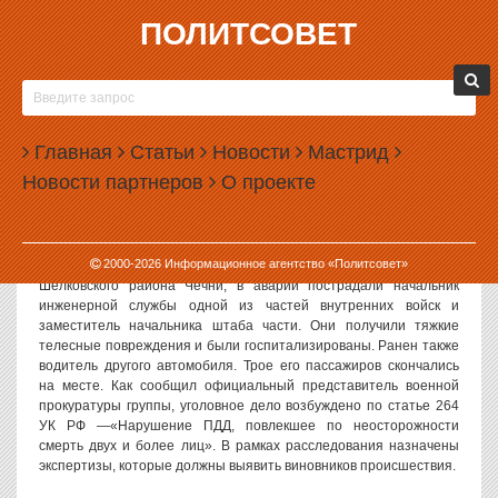
ПОЛИТСОВЕТ
24.01.2006, 11:05
В ЧЕЧНЕ РАЗБИЛИСЬ ОФИЦЕРЫ МВД
В Шелковском районе Чечни у селения Новощедринское
Главная
Статьи
Новости
Мастрид
столкнулись два легковых автомобиля. В результате этого ДТП
Новости партнеров
О проекте
пострадали два офицера внутренних войск МВД РФ, еще три
человека погибли. По этому факту военная прокуратура
объединенной группировки войск на Северном Кавказе
возбудила уголовное дело. Как сообщает «Интерфакс» со
2000-
2026
Информационное агентство «Политсовет»
ссылкой на информацию, полученную в администрации
Шелковского района Чечни, в аварии пострадали начальник
инженерной службы одной из частей внутренних войск и
заместитель начальника штаба части. Они получили тяжкие
телесные повреждения и были госпитализированы. Ранен также
водитель другого автомобиля. Трое его пассажиров скончались
на месте. Как сообщил официальный представитель военной
прокуратуры группы, уголовное дело возбуждено по статье 264
УК РФ —«Нарушение ПДД, повлекшее по неосторожности
смерть двух и более лиц». В рамках расследования назначены
экспертизы, которые должны выявить виновников происшествия.