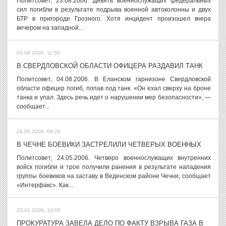
Политсовет, 23.08.2006. Девять военнослужащих федеральных
сил погибли в результате подрыва военной автоколонны и двух
БТР в пригороде Грозного. Хотя инцидент произошел вчера
вечером на западной...
04.08.2006, 11:50
В СВЕРДЛОВСКОЙ ОБЛАСТИ ОФИЦЕРА РАЗДАВИЛ ТАНК
Политсовет, 04.08.2006. В Еланском гарнизоне Свердловской
области офицер погиб, попав под танк. «Он ехал сверху на броне
танка и упал. Здесь речь идет о нарушении мер безопасности», —
сообщает...
24.05.2006, 09:20
В ЧЕЧНЕ БОЕВИКИ ЗАСТРЕЛИЛИ ЧЕТВЕРЫХ ВОЕННЫХ
Политсовет, 24.05.2006. Четверо военнослужащих внутренних
войск погибли и трое получили ранения в результате нападения
группы боевиков на заставу в Веденском районе Чечни, сообщает
«Интерфакс». Как...
23.01.2006, 10:00
ПРОКУРАТУРА ЗАВЕЛА ДЕЛО ПО ФАКТУ ВЗРЫВА ГАЗА В