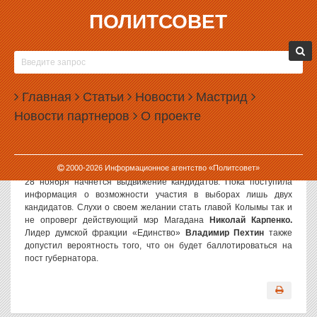
ПОЛИТСОВЕТ
10.11.2002, 10:06
КОЛЫМА К ВЫБОРАМ ГОТОВА
Постановлением областной избирательной комиссии утверждён
Главная
Статьи
Новости
Мастрид
календарный план мероприятий по подготовке и проведению
Новости партнеров
О проекте
выборов губернатора Магаданской области. План мероприятий
вступил в законную силу после того, как его опубликовало
официальное издание администрации Магаданской области –
газета «Магаданская правда».
2000-
2026
Информационное агентство «Политсовет»
28 ноября начнется выдвижение кандидатов. Пока поступила
информация о возможности участия в выборах лишь двух
кандидатов. Слухи о своем желании стать главой Колымы так и
не опроверг действующий мэр Магадана
Николай Карпенко.
Лидер думской фракции «Единство»
Владимир Пехтин
также
допустил вероятность того, что он будет баллотироваться на
пост губернатора.