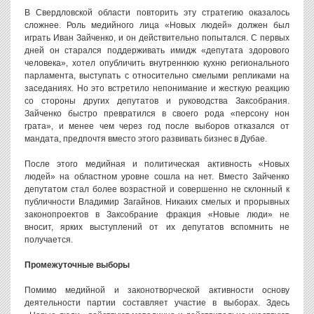
В Свердловской области повторить эту стратегию оказалось
сложнее. Роль медийного лица «Новых людей» должен был
играть Иван Зайченко, и он действительно попытался. С первых
дней он старался поддерживать имидж «депутата здорового
человека», хотел опубличить внутреннюю кухню регионального
парламента, выступать с относительно смелыми репликами на
заседаниях. Но это встретило непонимание и жесткую реакцию
со стороны других депутатов и руководства Заксобрания.
Зайченко быстро превратился в своего рода «персону нон
грата», и менее чем через год после выборов отказался от
мандата, предпочтя вместо этого развивать бизнес в Дубае.
После этого медийная и политическая активность «Новых
людей» на областном уровне сошла на нет. Вместо Зайченко
депутатом стал более возрастной и совершенно не склонный к
публичности Владимир Загайнов. Никаких смелых и прорывных
законопроектов в Заксобрание фракция «Новые люди» не
вносит, ярких выступлений от их депутатов вспомнить не
получается.
Промежуточные выборы
Помимо медийной и законотворческой активности основу
деятельности партии составляет участие в выборах. Здесь