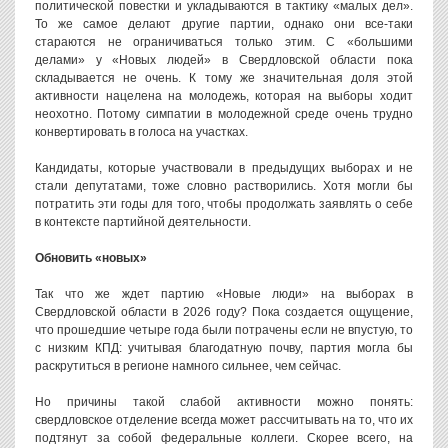
политической повестки и укладываются в тактику «малых дел».
То же самое делают другие партии, однако они все-таки
стараются не ограничиваться только этим. С «большими
делами» у «Новых людей» в Свердловской области пока
складывается не очень. К тому же значительная доля этой
активности нацелена на молодежь, которая на выборы ходит
неохотно. Потому симпатии в молодежной среде очень трудно
конвертировать в голоса на участках.
Кандидаты, которые участвовали в предыдущих выборах и не
стали депутатами, тоже словно растворились. Хотя могли бы
потратить эти годы для того, чтобы продолжать заявлять о себе
в контексте партийной деятельности.
Обновить «новых»
Так что же ждет партию «Новые люди» на выборах в
Свердловской области в 2026 году? Пока создается ощущение,
что прошедшие четыре года были потрачены если не впустую, то
с низким КПД: учитывая благодатную почву, партия могла бы
раскрутиться в регионе намного сильнее, чем сейчас.
Но причины такой слабой активности можно понять:
свердловское отделение всегда может рассчитывать на то, что их
подтянут за собой федеральные коллеги. Скорее всего, на