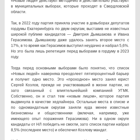
«Новые люди» действуют методично и действительно участвуют
в муниципальных выборах, которые проходят в Свердловской
области.
Так, в 2022 году партия приняла участие в довыборах депутатов
гордумы Екатеринбурга по двум округам, выставив не известных
широкой публике кандидатов — Дмитрия Дымшакова и Ивана
Герасимова. Дымшакову даже удалось занять второе место с
17%, в то время как Герасимов выступил неудачно и набрал 5,6%.
Но это была лишь репетиция перед выборами в гордуму в 2023
году.
Тогда перед основными выборами было понятно, что список
«Новых людей» наверняка преодолеет пятипроцентный барьер
и получит одно место. Это «проходное» место занял юрист
Сергей Козлов, прежде не участвовавший в жизни партии, но
зато связанный с влиятельнейшей компанией УГМК.
Собственно, он и стал тем «новым лицом», которое партия
выдвинула в качестве хедлайнера. Остальные места в списке и
по одномандатным округам заняли куда менее известные
бизнесмены и общественники (включая, например, уже
имеющего опыт поражения Герасимова). Ни в одном округе
кандидаты от НЛ победить не смогли, зато список партии набрал
8,5% (последнее место) и обеспечил Козлову мандат.