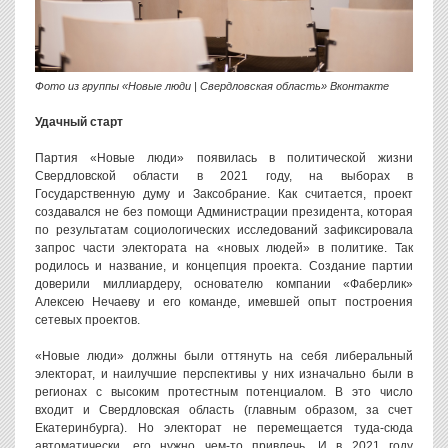
Фото из группы «Новые люди | Свердловская область» Вконтакте
Удачный старт
Партия «Новые люди» появилась в политической жизни
Свердловской области в 2021 году, на выборах в
Государственную думу и Заксобрание. Как считается, проект
создавался не без помощи Администрации президента, которая
по результатам социологических исследований зафиксировала
запрос части электората на «новых людей» в политике. Так
родилось и название, и концепция проекта. Создание партии
доверили миллиардеру, основателю компании «Фаберлик»
Алексею Нечаеву и его команде, имевшей опыт построения
сетевых проектов.
«Новые люди» должны были оттянуть на себя либеральный
электорат, и наилучшие перспективы у них изначально были в
регионах с высоким протестным потенциалом. В это число
входит и Свердловская область (главным образом, за счет
Екатеринбурга). Но электорат не перемещается туда-сюда
автоматически, его нужно чем-то привлечь. И в 2021 году