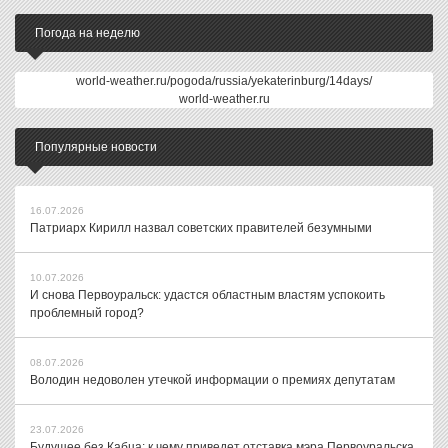
Погода на неделю
world-weather.ru/pogoda/russia/yekaterinburg/14days/
world-weather.ru
Популярные новости
16.07.2026
Патриарх Кирилл назвал советских правителей безумными
10.07.2026
И снова Первоуральск: удастся областным властям успокоить
проблемный город?
08.07.2026
Володин недоволен утечкой информации о премиях депутатам
23.07.2026
Будущее без Кабца: к чему приведет отставка мэра Первоуральска