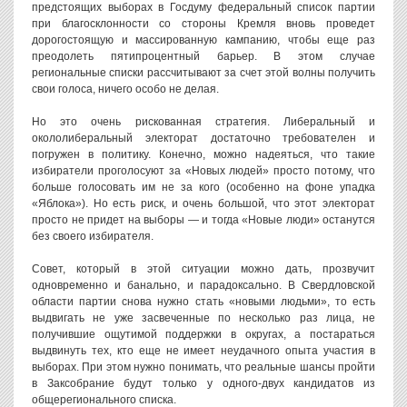
предстоящих выборах в Госдуму федеральный список партии
при благосклонности со стороны Кремля вновь проведет
дорогостоящую и массированную кампанию, чтобы еще раз
преодолеть пятипроцентный барьер. В этом случае
региональные списки рассчитывают за счет этой волны получить
свои голоса, ничего особо не делая.
Но это очень рискованная стратегия. Либеральный и
окололиберальный электорат достаточно требователен и
погружен в политику. Конечно, можно надеяться, что такие
избиратели проголосуют за «Новых людей» просто потому, что
больше голосовать им не за кого (особенно на фоне упадка
«Яблока»). Но есть риск, и очень большой, что этот электорат
просто не придет на выборы — и тогда «Новые люди» останутся
без своего избирателя.
Совет, который в этой ситуации можно дать, прозвучит
одновременно и банально, и парадоксально. В Свердловской
области партии снова нужно стать «новыми людьми», то есть
выдвигать не уже засвеченные по несколько раз лица, не
получившие ощутимой поддержки в округах, а постараться
выдвинуть тех, кто еще не имеет неудачного опыта участия в
выборах. При этом нужно понимать, что реальные шансы пройти
в Заксобрание будут только у одного-двух кандидатов из
общерегионального списка.