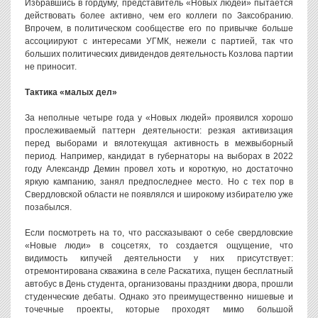
Избравшись в гордуму, представитель «Новых людей» пытается
действовать более активно, чем его коллеги по Заксобранию.
Впрочем, в политическом сообществе его по привычке больше
ассоциируют с интересами УГМК, нежели с партией, так что
больших политических дивидендов деятельность Козлова партии
не приносит.
Тактика «малых дел»
За неполные четыре года у «Новых людей» проявился хорошо
прослеживаемый паттерн деятельности: резкая активизация
перед выборами и вялотекущая активность в межвыборный
период. Например, кандидат в губернаторы на выборах в 2022
году Александр Демин провел хоть и короткую, но достаточно
яркую кампанию, занял предпоследнее место. Но с тех пор в
Свердловской области не появлялся и широкому избирателю уже
позабылся.
Если посмотреть на то, что рассказывают о себе свердловские
«Новые люди» в соцсетях, то создается ощущение, что
видимость кипучей деятельности у них присутствует:
отремонтирована скважина в селе Раскатиха, пущен бесплатный
автобус в День студента, организованы праздники двора, прошли
студенческие дебаты. Однако это преимущественно нишевые и
точечные проекты, которые проходят мимо большой