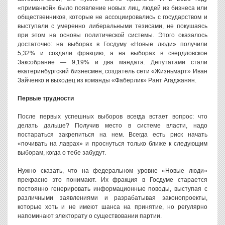
«приманкой» было появление новых лиц, людей из бизнеса или
общественников, которые не ассоциировались с государством и
выступали с умеренно либеральными тезисами, не покушаясь
при этом на основы политической системы. Этого оказалось
достаточно: на выборах в Госдуму «Новые люди» получили
5,32% и создали фракцию, а на выборах в свердловское
Заксобрание — 9,19% и два мандата. Депутатами стали
екатеринбургский бизнесмен, создатель сети «Жизньмарт» Иван
Зайченко и выходец из команды «Фаберлик» Рант Агаджанян.
Первые трудности
После первых успешных выборов всегда встает вопрос: что
делать дальше? Получив место в системе власти, надо
постараться закрепиться на нем. Всегда есть риск начать
«почивать на лаврах» и проснуться только ближе к следующим
выборам, когда о тебе забудут.
Нужно сказать, что на федеральном уровне «Новые люди»
прекрасно это понимают. Их фракция в Госдуме старается
постоянно генерировать информационные поводы, выступая с
различными заявлениями и разрабатывая законопроекты,
которые хоть и не имеют шанса на принятие, но регулярно
напоминают электорату о существовании партии.