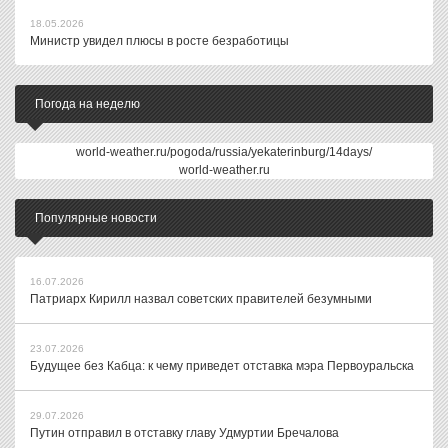
18.05.2026
Министр увидел плюсы в росте безработицы
Погода на неделю
world-weather.ru/pogoda/russia/yekaterinburg/14days/
world-weather.ru
Популярные новости
16.07.2026
Патриарх Кирилл назвал советских правителей безумными
23.07.2026
Будущее без Кабца: к чему приведет отставка мэра Первоуральска
29.07.2026
Путин отправил в отставку главу Удмуртии Бречалова