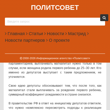
ПОЛИТСОВЕТ
26.10.2023, 09:34
ДЕПУТАТЫ ГОСДУМЫ ПРЕДЛОЖИЛИ
ОГРАНИЧИТЬ ВОЗРАСТ ПОЛУЧЕНИЯ
Главная
МАТКАПИТАЛА
Статьи
Новости
Мастрид
Новости партнеров
О проекте
Депутаты Государственной думы обсуждают идею ограничения
возраста для матерей, претендующих на получение
маткапитала.
2000-
2026
Информационное агентство «Политсовет»
Об идеях депутатов
пишет
газета «Известия». По замыслу
парламентариев, выплачивать маткапитал нужно только в том
случае, если женщина родила первого ребенка до 25–30 лет. Кто
именно из депутатов выступает с таким предложением, не
уточняется.
Свою идею депутаты обосновывают тем, что после того, как
маткапитал стали выплачивать за рождение первого ребенка,
суммарный коэффициент рождаемости в стране снизился.
В правительстве РФ в ответ на инициативу депутатов ответили,
что нужно «комплексно пересмотреть подходы к реализации