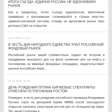
ИТОГИ СЪЕЗДА «ЕДИНОЙ РОССИИ» НЕ ВДОХНОВИЛИ
РЫНОК
Как и ожидалось, итоги съезда единороссов, фактически
заявивших о консервации сложившейся в стране властно-
административной системы, отнюдь не вдохновили рынок. Курс
доллара США на открытии...
03.11.2009, 14:59
В ЧЕСТЬ ДНЯ НАРОДНОГО ЕДИНСТВА УПАЛ РОССИЙСКИЙ
ФОНДОВЫЙ РЫНОК
Российский рынок акций стремительно падает во вторник в
преддверии выходного дня на фоне снижения цен на нефть и
пессимизма на мировых фондовых площадках, свидетельствуют
данные российских бирж,...
07.10.2008, 14:18
ДЕНЬ РОЖДЕНИЯ ПУТИНА БИРЖЕВЫЕ СПЕКУЛЯНТЫ
ОТМЕТИЛИ ОСТОРОЖНЫМ РОСТОМ
Очевидно, в честь дня рождения российского премьера Владимира
Путина торги на фондовой бирже ММВБ после запоздалого
открытия начались некоторым ростом цен по большинству бумаг.
Так, акции Газпрома и...