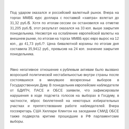
Под ударом оказался и российский валютный рынок. Вчера на
торгах ММВБ курс доллара с поставкой «завтра» взлетал до
31,32 руб./$. Хотя по итогам сессии он остановился на отметке
31,205 руб./$, этот результат оказался на 33 коп. выше закрытия
понедельника. Несмотря на ослабление европейской валюты на
внешнем рынке, по итогам на торгах ММВБ курс евро вырос на 12
коп., до 41,73 руб./?. Цена бивалютной корзины по итогам дня
составила 35,9412 руб., превысив на 24 коп. значение закрытия
понедельника.
Явно негативное отношение к рублевым активам было вызвано
возросшей политической нестабильностью внутри страны после
состоявшихся в минувшее воскресенье выборов в
Государственную Думу. В понедельник европейские наблюдатели
от БДИПЧ, ПАСЕ и ОБСЕ заявили, что зафиксировали
нарушения в ходе подсчета голосов на выборах в Госдуму, в
частности, вброс бюллетеней на некоторых избирательных
участках и препятствование работе наблюдателей. Вчера
госсекретарь США Хиллари Клинтон на заседании СМИД ОБСЕ
также подвергла критике прошедшие в РФ парламентские
выборы.