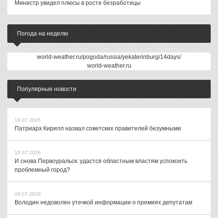
Министр увидел плюсы в росте безработицы
Погода на неделю
world-weather.ru/pogoda/russia/yekaterinburg/14days/
world-weather.ru
Популярные новости
16.07.2026
Патриарх Кирилл назвал советских правителей безумными
10.07.2026
И снова Первоуральск: удастся областным властям успокоить
проблемный город?
08.07.2026
Володин недоволен утечкой информации о премиях депутатам