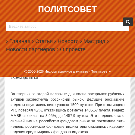
ПОЛИТСОВЕТ
07.12.2011, 09:21
ВМЕСТЕ С НЕСОГЛАСНЫМИ МОСКОВСКИЙ
ОМОН КРУШИТ ФОНДОВЫЕ ИНДЕКСЫ
Главная
Статьи
Новости
Мастрид
Российские фондовые индексы упали на 4–4,7%, опередив в
Новости партнеров
О проекте
падении все ведущие мировые индикаторы. Курс доллара
взлетел выше 31 руб./$, прибавив за день более 30 копеек.
Инвесторы получили новый повод для распродажи рублевых
активов — возросшая политическая нестабильность внутри
2000-
2026
Информационное агентство «Политсовет»
страны после выборов в Государственную Думу, пишет
«Коммерсантъ».
Во вторник во второй половине дня волна распродаж рублевых
активов захлестнула российский рынок. Ведущие российские
индексы опустились ниже уровня 1500 пунктов. При этом индекс
РТС потерял 4,7%, откатившись к отметке 1485,67 пункта. Индекс
ММВБ снизился на 3,95%, до 1457,9 пункта. Это падение стало
сильнейшим на российском фондовом рынке за последние пять
недель, российские фондовые индикаторы оказались лидерами
падения среди мировых фондовых индексов.