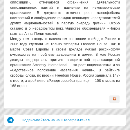
оппозиции», отмечаются ограничения деятельности
оппозиционных партий и давление на некоммерческие
организации. В документе отмечен рост ксенофобских
настроений и «побуждение граждан ненавидеть представителей
других национальностей, в первую очередь грузин». Особо
сказано и о нераскрытом пока убийстве обозревателя «Новой
газеты» Анны Политковской.
Между тем выводы о плачевном состоянии свобод в России в
2006 году сделали не только эксперты Freedom House. Так, в
марте Совет Европы в своем докладе указал российскому
руководству на проблему дедовщины в армии. В мае Россия
дважды подверглась критике авторитетной правозащитной
организации Amnesty International — за рост национализма и за
«бедственное положение населения Чечни». В рейтинге
свободы слова, по версии Freedom House, Россия занимала 147-
е место, а в рейтинге «Репортеров без границ» — 158-е место из
168 стран.
Подписывайтесь на наш Телеграм-канал