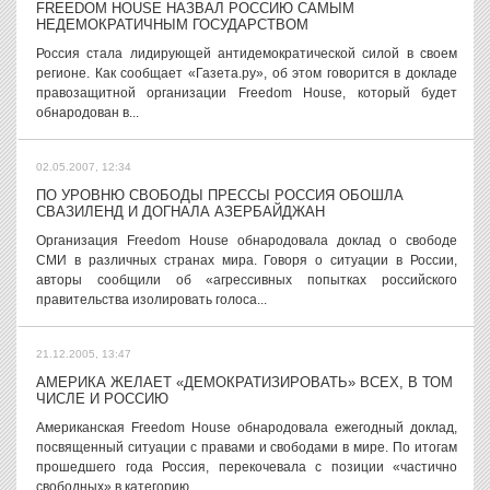
FREEDOM HOUSE НАЗВАЛ РОССИЮ САМЫМ
НЕДЕМОКРАТИЧНЫМ ГОСУДАРСТВОМ
Россия стала лидирующей антидемократической силой в своем
регионе. Как сообщает «Газета.ру», об этом говорится в докладе
правозащитной организации Freedom House, который будет
обнародован в...
02.05.2007, 12:34
ПО УРОВНЮ СВОБОДЫ ПРЕССЫ РОССИЯ ОБОШЛА
СВАЗИЛЕНД И ДОГНАЛА АЗЕРБАЙДЖАН
Организация Freedom House обнародовала доклад о свободе
СМИ в различных странах мира. Говоря о ситуации в России,
авторы сообщили об «агрессивных попытках российского
правительства изолировать голоса...
21.12.2005, 13:47
АМЕРИКА ЖЕЛАЕТ «ДЕМОКРАТИЗИРОВАТЬ» ВСЕХ, В ТОМ
ЧИСЛЕ И РОССИЮ
Американская Freedom House обнародовала ежегодный доклад,
посвященный ситуации с правами и свободами в мире. По итогам
прошедшего года Россия, перекочевала с позиции «частично
свободных» в категорию...