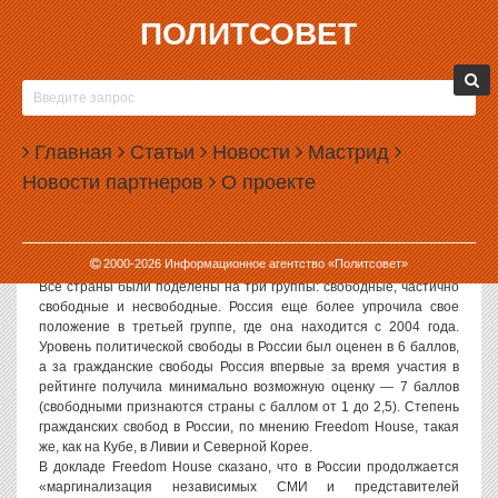
ПОЛИТСОВЕТ
01.02.2007, 08:00
РОССИЯ И ГАБОН НА ОДНОМ УРОВНЕ ПО
РАЗВИТИЮ ПОЛИТИЧЕСКИХ СВОБОД
Главная
Статьи
Новости
Мастрид
Политсовет, 01.02.2007. Согласно ежегодному «рейтингу
Новости партнеров
О проекте
свободы», опубликованному известной правозащитной
организацией Freedom House, по уровню политических свобод
Россия оказалась на одном уровне с Анголой, Габоном и
Пакистаном. Кроме того, впервые наша страна получила
2000-
2026
Информационное агентство «Политсовет»
минимально возможный балл за уровень гражданских свобод.
Все страны были поделены на три группы: свободные, частично
свободные и несвободные. Россия еще более упрочила свое
положение в третьей группе, где она находится с 2004 года.
Уровень политической свободы в России был оценен в 6 баллов,
а за гражданские свободы Россия впервые за время участия в
рейтинге получила минимально возможную оценку — 7 баллов
(свободными признаются страны с баллом от 1 до 2,5). Степень
гражданских свобод в России, по мнению Freedom House, такая
же, как на Кубе, в Ливии и Северной Корее.
В докладе Freedom House сказано, что в России продолжается
«маргинализация независимых СМИ и представителей