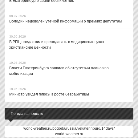
В Екатеринбурге сбили беспилотник
08.07.2026
Володин недоволен утечкой информации о премиях депутатам
30.06.2026
В РПЦ предложили преподавать в медицинских вузах
христианские ценности
19.05.2026
Власти Екатеринбурга заявили об отсутствии планов по
мобилизации
18.05.2026
Министр увидел плюсы в росте безработицы
Погода на неделю
world-weather.ru/pogoda/russia/yekaterinburg/14days/
world-weather.ru