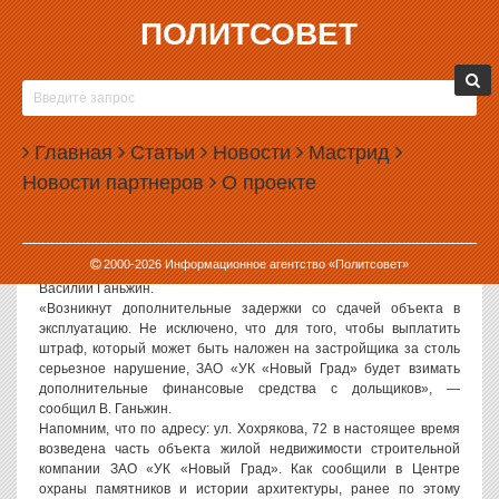
ПОЛИТСОВЕТ
07.11.2006, 15:50
ОТ САМОВОЛЬНОГО СТРОИТЕЛЬСТВА
«НОВОГО ГРАДА» ПОСТРАДАЮТ ЕГО
Главная
СОИНВЕСТОРЫ
Статьи
Новости
Мастрид
Новости партнеров
О проекте
Политсовет, 07.11.2006. «В связи с тем, что холдинг «Новый
Град» возвел часть объекта жилой недвижимости по адресу: ул.
Хохрякова, 72, где ранее располагался памятник архитектуры,
пострадают в первую очередь соинвесторы», — заявил
2000-
2026
Информационное агентство «Политсовет»
председатель общественно-просветительской организации
Василий Ганьжин.
«Возникнут дополнительные задержки со сдачей объекта в
эксплуатацию. Не исключено, что для того, чтобы выплатить
штраф, который может быть наложен на застройщика за столь
серьезное нарушение, ЗАО «УК «Новый Град» будет взимать
дополнительные финансовые средства с дольщиков», —
сообщил В. Ганьжин.
Напомним, что по адресу: ул. Хохрякова, 72 в настоящее время
возведена часть объекта жилой недвижимости строительной
компании ЗАО «УК «Новый Град». Как сообщили в Центре
охраны памятников и истории архитектуры, ранее по этому