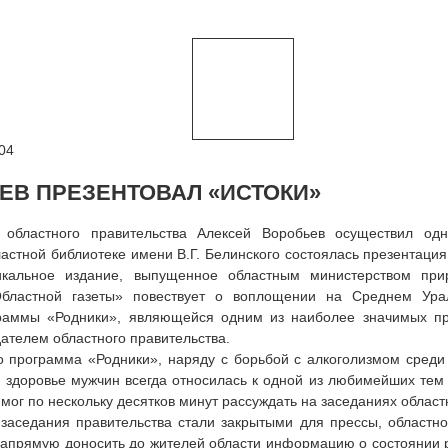
04
ЕВ ПРЕЗЕНТОВАЛ «ИСТОКИ»
 областного правительства Алексей Воробьев осуществил од
ластной библиотеке имени В.Г. Белинского состоялась презентаци
икальное издание, выпущенное областным министерством при
бластной газеты» повествует о воплощении на Среднем Урал
раммы «Родники», являющейся одним из наиболее значимых пр
ателем областного правительства.
 программа «Родники», наряду с борьбой с алкоголизмом среди
 здоровье мужчин всегда относилась к одной из любимейших тем
 мог по нескольку десятков минут рассуждать на заседаниях област
 заседания правительства стали закрытыми для прессы, област
апрямую доносить до жителей области информацию о состоянии р