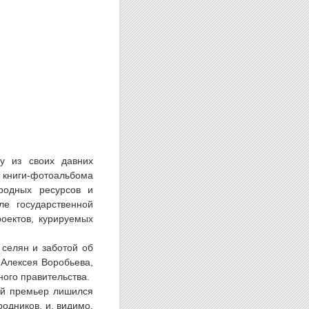
ну из своих давних
я книги-фотоальбома
родных ресурсов и
е государственной
оектов, курируемых
 селян и заботой об
 Алексея Воробьева,
ного правительства.
ной премьер лишился
одников, и, видимо,