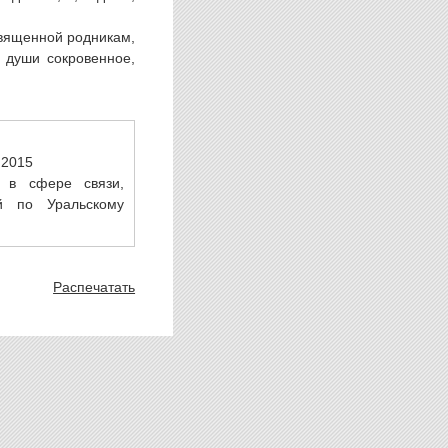
священной родникам,
 души сокровенное,
.2015
 в сфере связи,
й по Уральскому
Распечатать