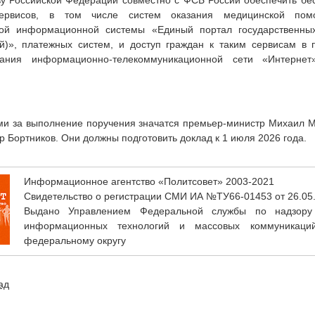
ву Российской Федерации совместно с ФСБ России обеспечить бе
ервисов, в том числе систем оказания медицинской пом
ной информационной системы «Единый портал государственны
ий)», платежных систем, и доступ граждан к таким сервисам в 
вания информационно-телекоммуникационной сети «Интерне
ми за выполнение поручения значатся премьер-министр Михаил М
 Бортников. Они должны подготовить доклад к 1 июля 2026 года.
Информационное агентство «Политсовет» 2003-2021
Свидетельство о регистрации СМИ ИА №ТУ66-01453 от 26.05
Выдано Управлением Федеральной службы по надзору
информационных технологий и массовых коммуникаци
федеральному округу
ад