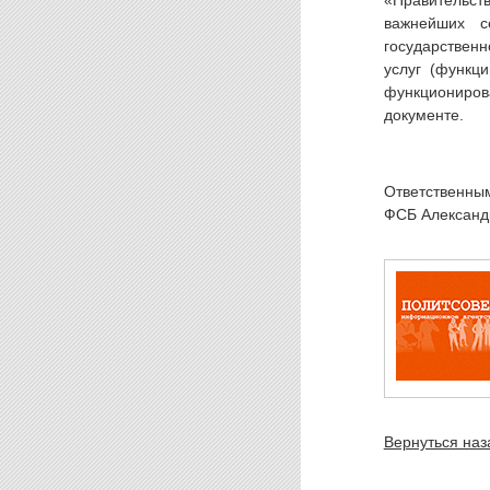
«Правительст
важнейших с
государствен
услуг (функц
функциониро
документе.
Ответственны
ФСБ Александр
Вернуться наз