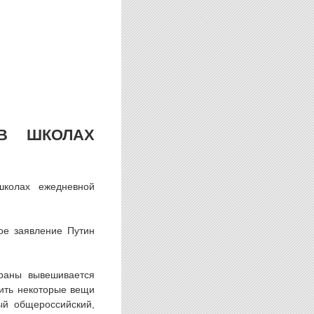
В ШКОЛАХ
школах ежедневной
кое заявление Путин
траны вывешивается
чить некоторые вещи
й общероссийский,