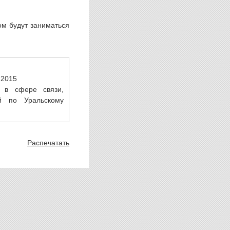
м будут заниматься
.2015
 в сфере связи,
й по Уральскому
Распечатать