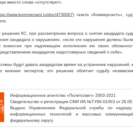
ерк вместо слова «отсутствует».
газета «Коммерсантъ», су
ата.
з решения КС, при рассмотрении вопроса о снятии кандидата су
ения кандидата о нарушениях, «если эти нарушения должны были
й комиссии при надлежащем исполнении ею своих обязаннос
редставлением кандидатом недостоверных сведений о себе».
олжны будут давать кандидатам время на устранение нарушений, 
о мнению экспертов, это решение облегчит судьбу независи
Информационное агентство «Политсовет» 2003-2021
Свидетельство о регистрации СМИ ИА №ТУ66-01453 от 26.05
Выдано Управлением Федеральной службы по надзору
информационных технологий и массовых коммуникаци
федеральному округу