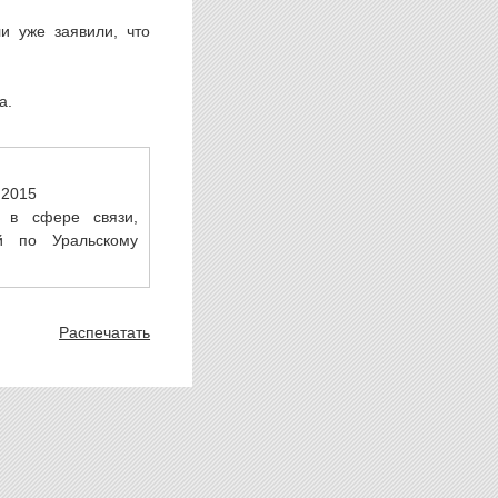
и уже заявили, что
а.
.2015
 в сфере связи,
й по Уральскому
Распечатать