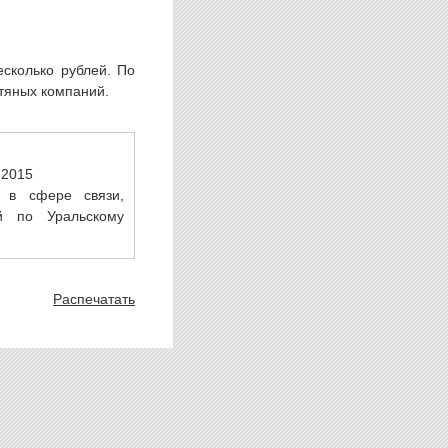
есколько рублей. По
тяных компаний.
.2015
 в сфере связи,
й по Уральскому
Распечатать