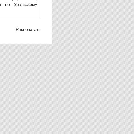
й по Уральскому
Распечатать