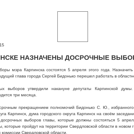
15
ИНСКЕ НАЗНАЧЕНЫ ДОСРОЧНЫЕ ВЫБО
боры мэра Карпинска состоятся 5 апреля этого года. Назначить
дыдущий глава города Сергей Бидонько перешел работать в областн
ных выборов утвердили накануне депутаты Карпинской думы
дится три месяца.
осрочным прекращением полномочий Бидонько С. Ю., избранного 
руга Карпинск, дума городского округа Карпинск на своём заседа
 досрочных выборов главы, которые должны состояться 5 апреля
, которые пройдут на территории Свердловской области в новом 
 комиссии Свердловской области.