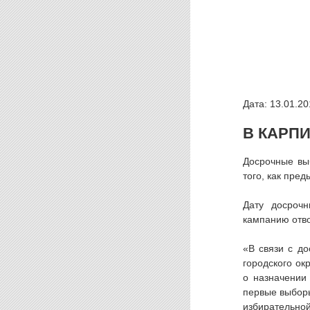
Дата: 13.01.20
В КАРП
Досрочные вы
того, как пре
Дату досроч
кампанию отво
«В связи с д
городского ок
о назначении
первые выборы
избирательной