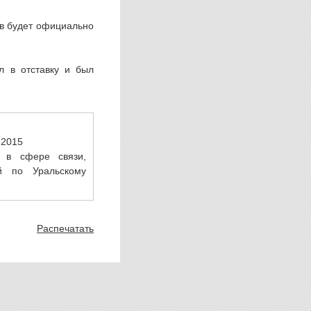
ов будет официально
л в отставку и был
.2015
 в сфере связи,
й по Уральскому
Распечатать