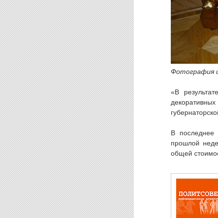
Фотография и
«В результат
декоративны
губернаторско
В последнее 
прошлой неде
общей стоимос