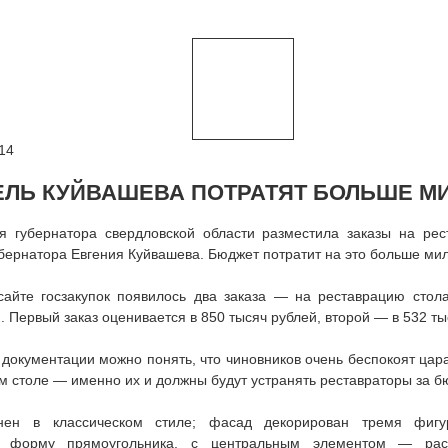
14
ЕЛЬ КУЙВАШЕВА ПОТРАТЯТ БОЛЬШЕ М
я губернатора свердловской области разместила заказы на ре
бернатора Евгения Куйвашева. Бюджет потратит на это больше ми
сайте госзакупок появилось два заказа — на реставрацию стол
. Первый заказ оценивается в 850 тысяч рублей, второй — в 532 ты
 документации можно понять, что чиновников очень беспокоят ца
м столе — именно их и должны будут устранять реставраторы за б
нен в классическом стиле; фасад декорирован тремя фиг
 форму прямоугольника, с центральным элементом — раст