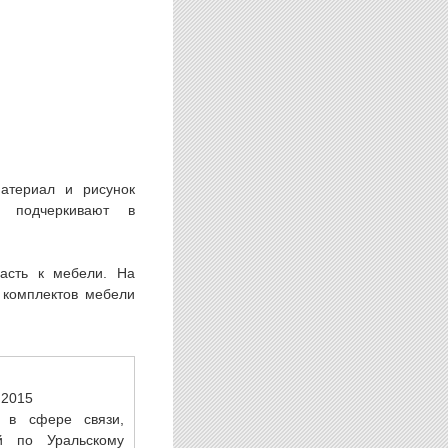
материал и рисунок
— подчеркивают в
асть к мебели. На
 комплектов мебели
.2015
 в сфере связи,
й по Уральскому