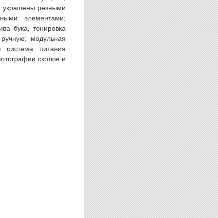
ла украшены резными
ными элементами;
ива бука, тонировка
 ручную; модульная
я система питания
фотографии сколов и