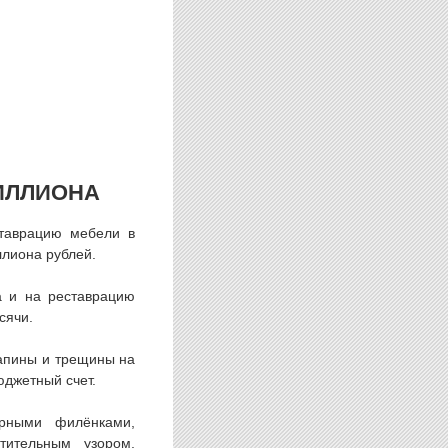
ИЛЛИОНА
ставрацию мебели в
ллиона рублей.
а и на реставрацию
сячи.
рапины и трещины на
юджетный счет.
урными филёнками,
ительным узором,