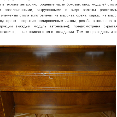
в технике интарсия; торцевые части боковых опор модулей сто
с позолоченными, закрученными в виде валюты раститель
элементы стола изготовлены из массива ореха; каркас из масс
од орех», покрытие полировочным лаком, резьба выполнена в
трукции (каждый модуль автономен); предусмотрена скрыта
ования», — так описан стол в техзадании. Там же приведены и 