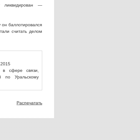
т ликвидирован —
у он баллотировался
стали считать делом
.2015
 в сфере связи,
й по Уральскому
Распечатать