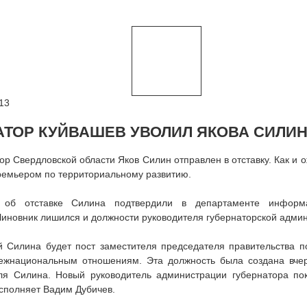
13
АТОР КУЙВАШЕВ УВОЛИЛ ЯКОВА СИЛИ
ор Свердловской области Яков Силин отправлен в отставку. Как и 
ремьером по территориальному развитию.
об отставке Силина подтвердили в департаменте информа
Чиновник лишился и должности руководителя губернаторской адми
й Силина будет пост заместителя председателя правительства п
ежнациональным отношениям. Эта должность была создана вчер
ля Силина. Новый руководитель администрации губернатора пок
сполняет Вадим Дубичев.