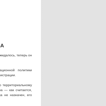
НА
ожидалось, теперь он
ционной политики
нистрации.
о территориальному
а — как считается,
а не назначен, его