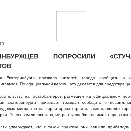
13
РИНБУРЖЦЕВ ПОПРОСИЛИ «СТУ
ТОВ
ия Екатеринбурга призвала жителей города сообщать о м
игрантов. По официальной версии, это делается для предотвраще
осительству на гастарбайтеров размещен на официальном порт
ия Екатеринбурга призывает граждан сообщать о несанкцио
рудовых мигрантов на территориях строительных площадок горо
ии. По словам чиновников, мигранты вообще не имеют права жить
асти утверждают, что к такой практике они решили прибегнуть 