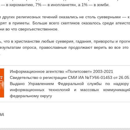
 — в хиромантию, 7% — в инопланетян, а 1% — в зомби.
 других религиозных течений оказались не столь суеверными — к
рят в приметы. Больше всего скептиков оказалось среди атеис
ни во что сверхъестественное.
ь, что в христианстве любые суеверия, гадания, привороты и прог
результатам опроса, православные продолжают верить во все это
.
Информационное агентство «Политсовет» 2003-2021
Свидетельство о регистрации СМИ ИА №ТУ66-01453 от 26.05
Выдано Управлением Федеральной службы по надзору
информационных технологий и массовых коммуникаци
федеральному округу
ад