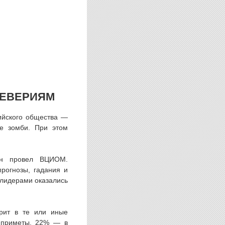
УЕВЕРИЯМ
ийского общества —
же зомби. При этом
ян провел ВЦИОМ.
рогнозы, гадания и
, лидерами оказались
ерит в те или иные
в приметы, 22% — в