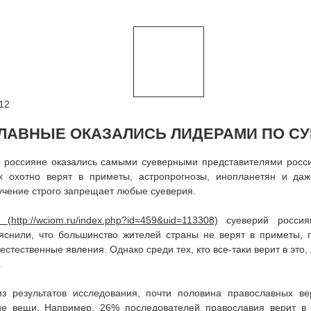
12
ЛАВНЫЕ ОКАЗАЛИСЬ ЛИДЕРАМИ ПО С
 россияне оказались самыми суеверными представителями росс
х охотно верят в приметы, астропрогнозы, инопланетян и да
учение строго запрещает любые суеверия.
суеверий росси
яснили, что большинство жителей страны не верят в приметы, п
естественные явления. Однако среди тех, кто все-таки верит в это
.
из результатов исследования, почти половина православных в
ие вещи. Например, 26% последователей православия верит 