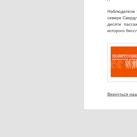
Наблюдатели 
севере Свердл
десяти пасса
которого бессл
Вернуться наз