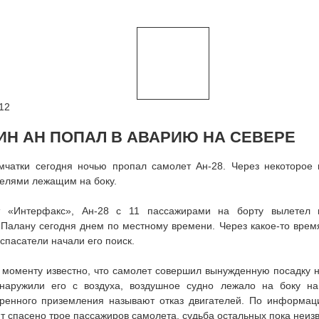
12
ИН АН ПОПАЛ В АВАРИЮ НА СЕВЕРЕ
мчатки сегодня ночью пропал самолет Ан-28. Через некоторое
елями лежащим на боку.
 «Интерфакс», Ан-28 с 11 пассажирами на борту вылетел и
 Палану сегодня днем по местному времени. Через какое-то врем
 спасатели начали его поиск.
моменту известно, что самолет совершил вынужденную посадку 
наружили его с воздуха, воздушное судно лежало на боку н
тренного приземления называют отказ двигателей. По информац
 спасено трое пассажиров самолета, судьба остальных пока неизв