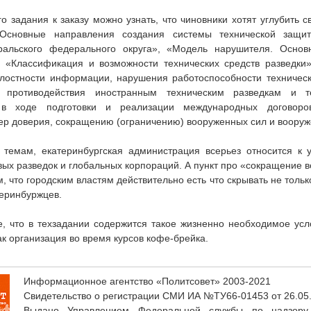
го задания к заказу можно узнать, что чиновники хотят углубить 
«Основные направления создания системы технической защ
ральского федерального округа», «Модель нарушителя. Осно
 «Классификация и возможности технических средств разведки»
лостности информации, нарушения работоспособности техническ
я противодействия иностранным техническим разведкам и т
в ходе подготовки и реализации международных договоро
р доверия, сокращению (ограничению) вооруженных сил и вооруж
 темам, екатеринбургская администрация всерьез относится к 
ых разведок и глобальных корпораций. А пункт про «сокращение 
, что городским властям действительно есть что скрывать не тольк
теринбуржцев.
, что в техзадании содержится такое жизненно необходимое ус
к организация во время курсов кофе-брейка.
Информационное агентство «Политсовет» 2003-2021
Свидетельство о регистрации СМИ ИА №ТУ66-01453 от 26.05
Выдано Управлением Федеральной службы по надзору