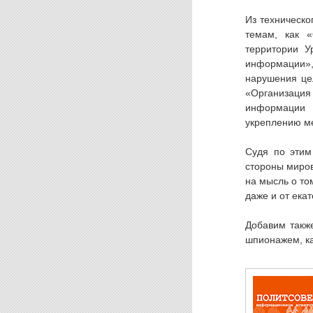
Из техническо
темам, как 
территории У
информации»,
нарушения це
«Организаци
информации 
укреплению ме
Судя по этим
стороны миров
на мысль о том
даже и от ека
Добавим также
шпионажем, ка