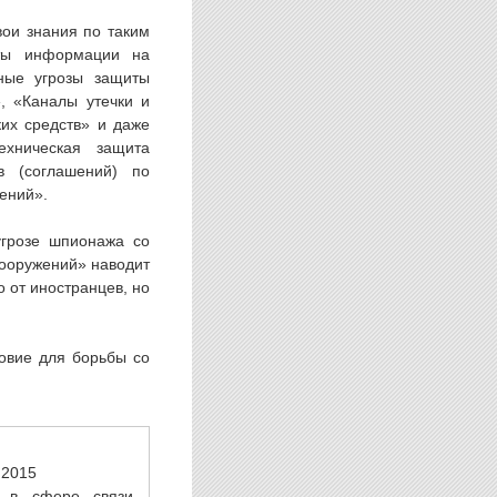
свои знания по таким
иты информации на
вные угрозы защиты
, «Каналы утечки и
их средств» и даже
ехническая защита
в (соглашений) по
ений».
угрозе шпионажа со
вооружений» наводит
о от иностранцев, но
ловие для борьбы со
.2015
 в сфере связи,