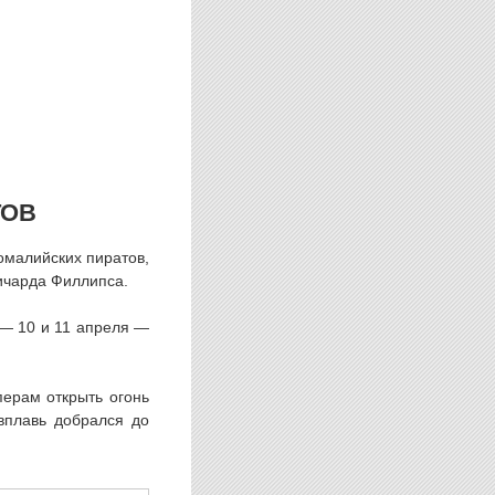
ТОВ
малийских пиратов,
ичарда Филлипса.
— 10 и 11 апреля —
перам открыть огонь
вплавь добрался до