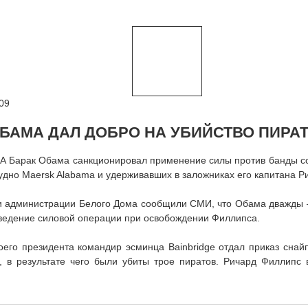
09
ОБАМА ДАЛ ДОБРО НА УБИЙСТВО ПИРА
А Барак Обама санкционировал применение силы против банды со
удно Maersk Alabama и удерживавших в заложниках его капитана Р
и администрации Белого Дома сообщили СМИ, что Обама дважды 
ведение силовой операции при освобождении Филлипса.
оего президента командир эсминца Bainbridge отдал приказ снай
, в результате чего были убиты трое пиратов. Ричард Филлипс 