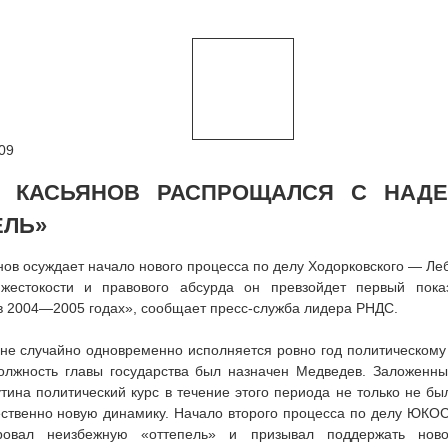
09
 КАСЬЯНОВ РАСПРОЩАЛСЯ С НАД
ЕЛЬ»
ов осуждает начало нового процесса по делу Ходорковского — Лебе
жестокости и правового абсурда он превзойдет первый пока
в 2004—2005 годах», сообщает пресс-служба лидера РНДС.
е случайно одновременно исполняется ровно год политическому 
должность главы государства был назначен Медведев. Заложенны
тина политический курс в течение этого периода не только не бы
ственно новую динамику. Начало второго процесса по делу ЮКОС
ировал неизбежную «оттепель» и призывал поддержать ново