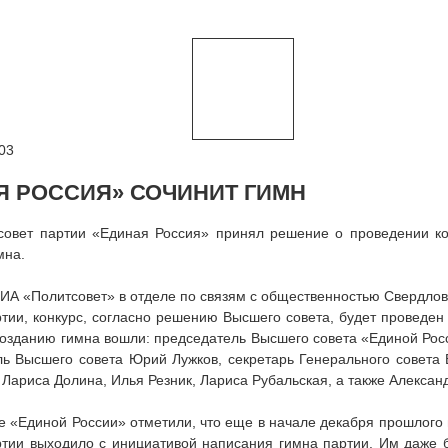
03
Я РОССИЯ» СОЧИНИТ ГИМН
совет партии «Единая Россия» принял решение о проведении ко
мна.
ИА «Политсовет» в отделе по связям с общественностью Свердлов
тии, конкурс, согласно решению Высшего совета, будет проведен 
озданию гимна вошли: председатель Высшего совета «Единой Рос
ь Высшего совета Юрий Лужков, секретарь Генерального совета
 Лариса Долина, Илья Резник, Лариса Рубальская, а также Алексан
е «Единой России» отметили, что еще в начале декабря прошлого
ртии выходило с инициативой написания гимна партии. Им даже 