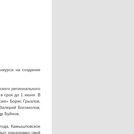
нкурса на создание
ского регионального
в срок до 1 июня. В
сии» Борис Грызлов,
 Валерий Богомолов,
др Буйнов.
 года, Камышловское
был предложен свой