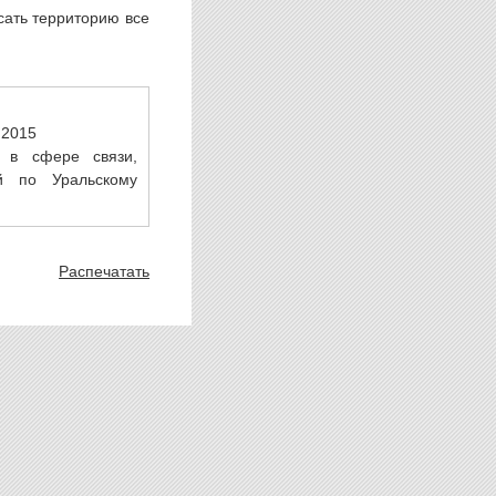
сать территорию все
.2015
 в сфере связи,
й по Уральскому
Распечатать