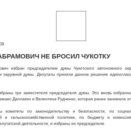
08
АБРАМОВИЧ НЕ БРОСИЛ ЧУКОТКУ
вич избран председателем думы Чукотского автономного ок
ии окружной думы. Депутаты приняли данное решение единоглас
збраны три заместителя председателя думы. Это вновь избранн
амаис Даллакян и Валентина Рудченко, которая ранее занимала эт
 комитеты по законодательству и безопасности, по социал
й и сельскохозяйственной политике, по бюджету и комисси
епутатской деятельности, и избраны их председатели.