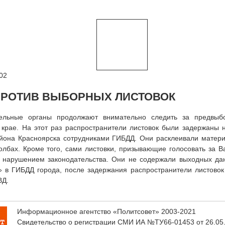
02
ПРОТИВ ВЫБОРНЫХ ЛИСТОВОК
ельные органы продолжают внимательно следить за предвыб
 крае. На этот раз распространители листовок были задержаны 
айона Красноярска сотрудниками ГИБДД. Они расклеивали матер
олбах. Кроме того, сами листовки, призывающие голосовать за 
с нарушением законодательства. Они не содержали выходных да
» в ГИБДД города, после задержания распространители листовок
ВД.
Информационное агентство «Политсовет» 2003-2021
Свидетельство о регистрации СМИ ИА №ТУ66-01453 от 26.05