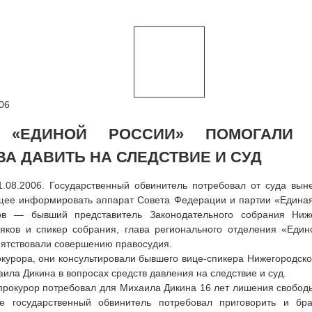
06
 «ЕДИНОЙ РОССИИ» ПОМОГАЛИ З
ВА ДАВИТЬ НА СЛЕДСТВИЕ И СУД
1.08.2006. Государственный обвинитель потребовал от суда вын
ее информировать аппарат Совета Федерации и партии «Единая 
в — бывший представитель Законодательного собрания Ниже
яков и спикер собрания, глава регионального отделения «Един
ятствовали совершению правосудия.
курора, они консультировали бывшего вице-спикера Нижегородско
ила Дикина в вопросах средств давления на следствие и суд.
прокурор потребовал для Михаила Дикина 16 лет лишения свободы
е государственный обвинитель потребовал приговорить и бр